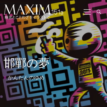
邯鄲の夢
#
かんたんのゆめ