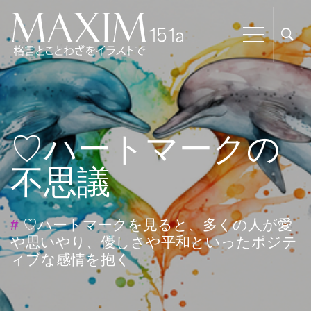
♡ハートマークの
不思議
#
♡ハートマークを見ると、多くの人が愛
や思いやり、優しさや平和といったポジテ
ィブな感情を抱く