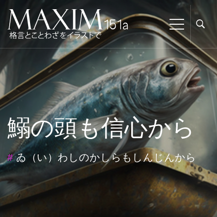
鰯の頭も信心から
#
ゐ（い）わしのかしらもしんじんから