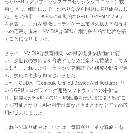
ったGPU（グラフィックスプロセッシングユニット）技
術を信じ、細部にまでこだわりながら開発に取り組みまし
た。その結果、1999年に画期的なGPU「GeForce 256」
を発表し、これを契機にビデオゲーム市場の拡大とAI技術
への応用が進み、NVIDIAはGPU市場で独占的な地位を築
くことになりました。
さらに、NVIDIAは教育機関への機器提供を積極的に行
い、次世代の技術者を育成するために多大な貢献をしてき
ました。これにより、大学や研究機関での研究や開発が進
み、技術の進歩が加速されました。
また、CUDA（Compute Unified Device Architecture）と
いうGPUプログラミング開発ソフトウェアの公開によ
り、開発者がNVIDIAのGPUの性能を最大限に引き出すこ
とが可能となり、AIや科学計算などさまざまな分野での応
用が拡大しました。
これらの取り組みは、いわば「青田刈り」的な戦略であ