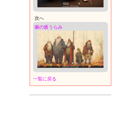
次へ
癩の瘡うらみ
一覧に戻る