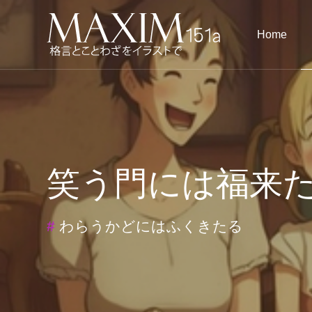
Home
笑う門には福来
#
わらうかどにはふくきたる