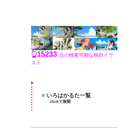
👆15233
点の検索可能な独自イラ
スト
≡ いろはかるた一覧
clickで展開