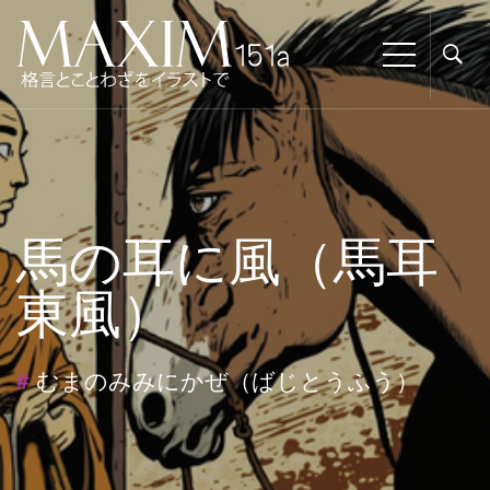
馬の耳に風（馬耳
東風）
#
むまのみみにかぜ（ばじとうふう）