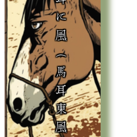
馬の耳に風（馬耳東風）