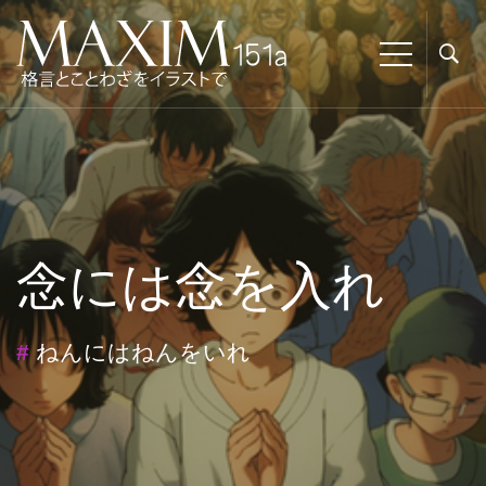
念には念を入れ
#
ねんにはねんをいれ