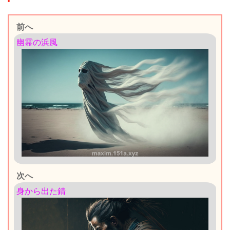
前へ
幽霊の浜風
次へ
身から出た錆